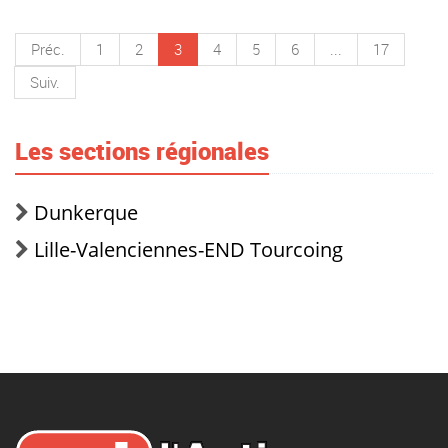
Préc.
1
2
3
4
5
6
...
17
Suiv.
Les sections régionales
Dunkerque
Lille-Valenciennes-END Tourcoing