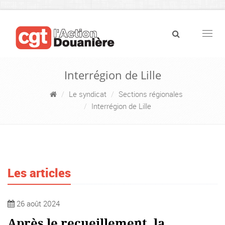
Navig
Interrégion de Lille
Le syndicat
Sections régionales
Interrégion de Lille
Les articles
26 août 2024
Après le recueillement, la