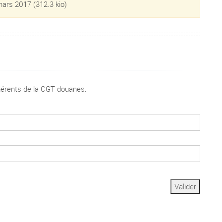
 mars 2017
(312.3 kio)
dhérents de la CGT douanes.