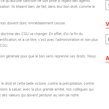
à ce qu’aucune sanction ne soit prise à l’égard des agents
sation. Ils étaient bien, de fait, dans leur bon droit, comme le
V
 mois doivent donc immédiatement cesser.
octrine des CGU va changer. En effet, d’ici la fin du
ification, et à ce titre, c’est avec l’administration et non plus
s CGU.
ection générale pour que le bon sens reprenne ses droits. Nous
A
le droit et cette belle victoire, contre la précipitation, contre
ons à saluer, avec la plus grande amitié, nos collègues qui
 des valeurs qui doivent perdurer au sein de notre