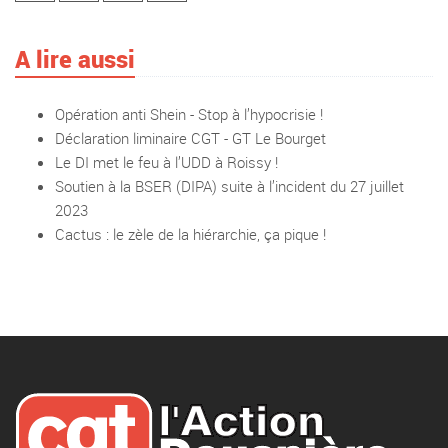
A lire aussi
Opération anti Shein - Stop à l’hypocrisie !
Déclaration liminaire CGT - GT Le Bourget
Le DI met le feu à l’UDD à Roissy !
Soutien à la BSER (DIPA) suite à l’incident du 27 juillet
2023
Cactus : le zèle de la hiérarchie, ça pique !