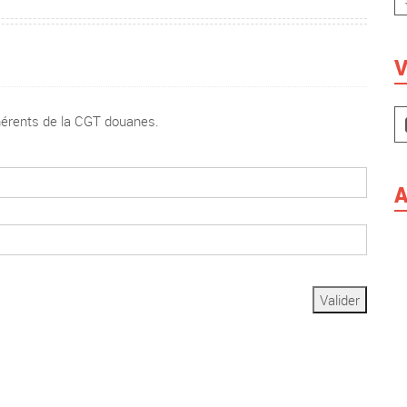
V
dhérents de la CGT douanes.
A