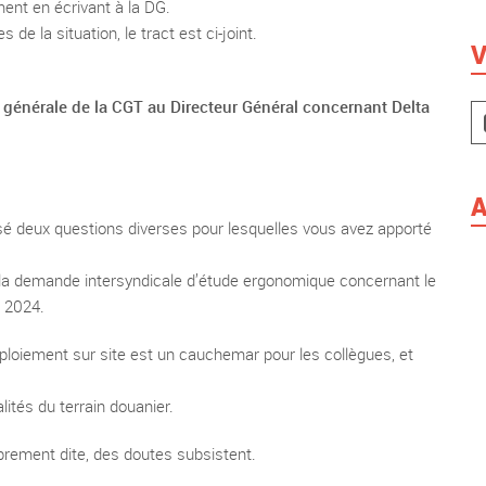
ment en écrivant à la DG.
 la situation, le tract est ci-joint.
V
e générale de la CGT au Directeur Général concernant Delta
A
é deux questions diverses pour lesquelles vous avez apporté
de la demande intersyndicale d’étude ergonomique concernant le
t 2024.
éploiement sur site est un cauchemar pour les collègues, et
ités du terrain douanier.
rement dite, des doutes subsistent.