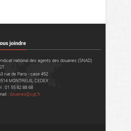
ous joindre
ndicat national des agents des douanes (SNAD)
GT
3 rue de Paris - case 452
3514 MONTREUIL CEDEX
l : 01 55 82 88 68
ail :
douanes@cgt.fr