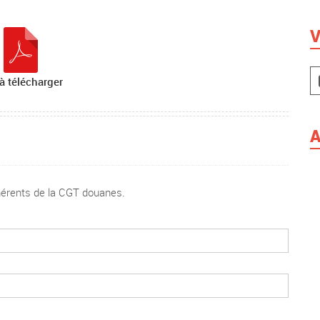
V
à télécharger
A
dhérents de la CGT douanes.