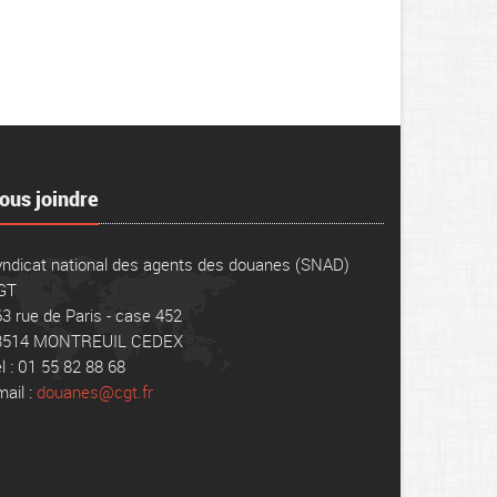
ous joindre
ndicat national des agents des douanes (SNAD)
GT
3 rue de Paris - case 452
3514 MONTREUIL CEDEX
l : 01 55 82 88 68
ail :
douanes@cgt.fr