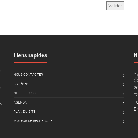
Liens rapides
N
Sy
NOUS CONTACTER
C
ADHÉRER
26
r
NOTRE PRESSE
9
Te
,
AGENDA
Em
PLAN DU SITE
MOTEUR DE RECHERCHE