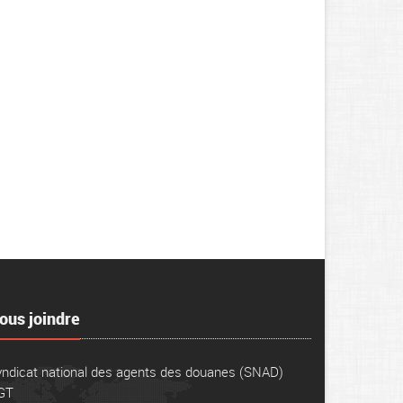
ous joindre
ndicat national des agents des douanes (SNAD)
GT