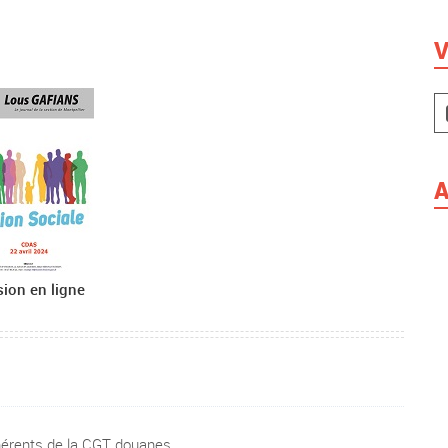
V
A
sion en ligne
dhérents de la CGT douanes.