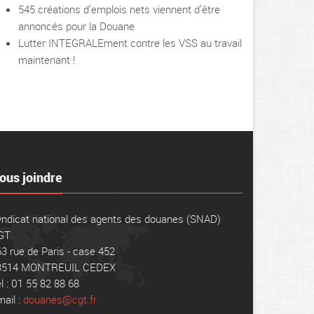
545 créations d’emplois nets viennent d’être
annoncés pour la Douane
Lutter INTEGRALEment contre les VSS au travail
maintenant !
ous joindre
ndicat national des agents des douanes (SNAD)
GT
3 rue de Paris - case 452
3514 MONTREUIL CEDEX
l : 01 55 82 88 68
ail :
douanes@cgt.fr