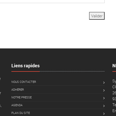
Liens rapides
N
Sy
NOUS CONTACTER
C
ADHÉRER
26
r
NOTRE PRESSE
9
Te
,
AGENDA
Em
PLAN DU SITE