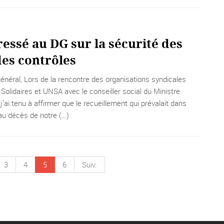
essé au DG sur la sécurité des
des contrôles
énéral, Lors de la rencontre des organisations syndicales
olidaires et UNSA avec le conseiller social du Ministre
, j’ai tenu à affirmer que le recueillement qui prévalait dans
 au décès de notre (…)
3
4
5
6
Suiv.