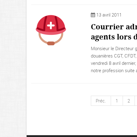
13 avril 2011
Courrier adr
agents lors 
Monsieur le Directeur g
douanières CGT, CFDT, S
vendredi 8 avril dernier
notre profession suite
Préc.
1
2